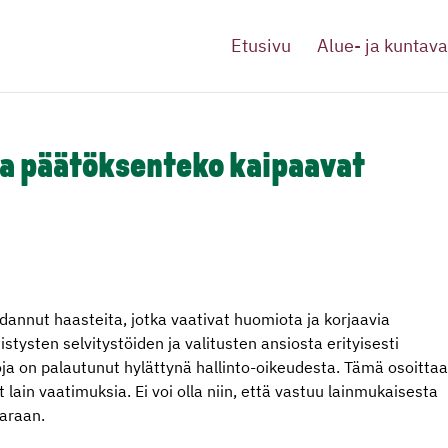
Etusivu
Alue- ja kuntava
ja päätöksenteko kaipaavat
annut haasteita, jotka vaativat huomiota ja korjaavia
istysten selvitystöiden ja valitusten ansiosta erityisesti
ja on palautunut hylättynä hallinto-oikeudesta. Tämä osoittaa
 lain vaatimuksia. Ei voi olla niin, että vastuu lainmukaisesta
varaan.