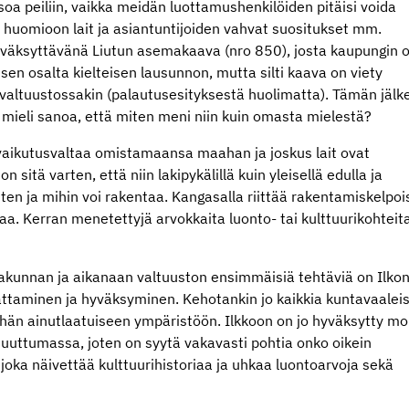
oa peiliin, vaikka meidän luottamushenkilöiden pitäisi voida
n huomioon lait ja asiantuntijoiden vahvat suositukset mm.
 hyväksyttävänä Liutun asemakaava (nro 850), josta kaupungin
en osalta kielteisen lausunnon, mutta silti kaava on viety
valtuustossakin (palautusesityksestä huolimatta). Tämän jälk
i mieli sanoa, että miten meni niin kuin omasta mielestä?
vaikutusvaltaa omistamaansa maahan ja joskus lait ovat
 sitä varten, että niin lakipykälillä kuin yleisellä edulla ja
en ja mihin voi rakentaa. Kangasalla riittää rakentamiskelpoi
taa. Kerran menetettyjä arvokkaita luonto- tai kulttuurikohteita
takunnan ja aikanaan valtuuston ensimmäisiä tehtäviä on Ilko
taminen ja hyväksyminen. Kehotankin jo kaikkia kuntavaalei
hän ainutlaatuiseen ympäristöön. Ilkkoon on jo hyväksytty m
uuttumassa, joten on syytä vakavasti pohtia onko oikein
joka näivettää kulttuurihistoriaa ja uhkaa luontoarvoja sekä