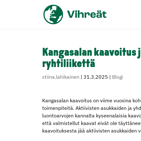
Kangasalan kaavoitus 
ryhtiliikettä
stiina.lahikainen
|
31.3.2025
|
Blogi
Kangasalan kaavoitus on viime vuosina kohd
toimenpiteitä. Aktiivisten asukkaiden ja yhd
luontoarvojen kannalta kyseenalaisia kaavo
että valmistellut kaavat eivät ole täyttäneet
kaavoituksesta jää aktiivisten asukkaiden 