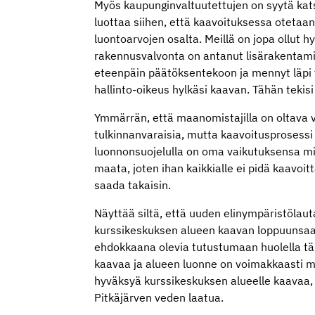
Myös kaupunginvaltuutettujen on syytä kats
luottaa siihen, että kaavoituksessa otetaa
luontoarvojen osalta. Meillä on jopa ollut
rakennusvalvonta on antanut lisärakentamis
eteenpäin päätöksentekoon ja mennyt läpi 
hallinto-oikeus hylkäsi kaavan. Tähän tekis
Ymmärrän, että maanomistajilla on oltava 
tulkinnanvaraisia, mutta kaavoitusprosessi on
luonnonsuojelulla on oma vaikutuksensa mit
maata, joten ihan kaikkialle ei pidä kaavoit
saada takaisin.
Näyttää siltä, että uuden elinympäristölau
kurssikeskuksen alueen kaavan loppuunsaat
ehdokkaana olevia tutustumaan huolella tä
kaavaa ja alueen luonne on voimakkaasti m
hyväksyä kurssikeskuksen alueelle kaavaa, 
Pitkäjärven veden laatua.